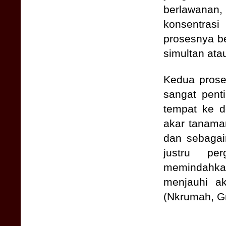
berlawanan, 
konsentrasi
prosesnya be
simultan ata
Kedua prose
sangat pent
tempat ke d
akar tanaman
dan sebagai
justru pe
memindahkan
menjauhi ak
(Nkrumah, Gr