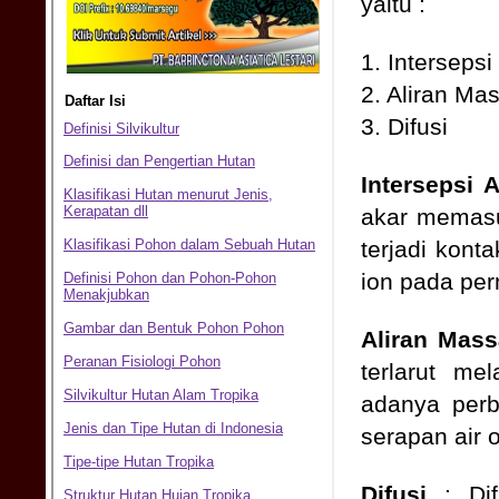
yaitu :
1. Interseps
2. Aliran Ma
3. Difusi
Intersepsi 
akar memasu
terjadi kont
ion pada pe
Aliran Mass
terlarut me
adanya perb
serapan air o
Difusi
: Di